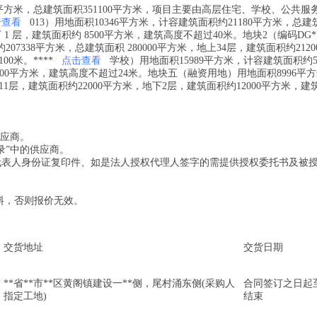
18平方米，总建筑面积351100平方米，项目主要由高层住宅、学校、公共服
击查看
013）用地面积10346平方米，计容建筑面积约21180平方米，总
下 1 层，建筑面积约 8500平方米，建筑高度不超过40米。地块2（编码DG**
207338平方米，总建筑面积 280000平方米，地上34层，建筑面积约2120
0米。****
点击查看
学校）用地面积15989平方米，计容建筑面积约5
7200平方米，建筑高度不超过24米。地块五（融资用地）用地面积8996平
11层，建筑面积约22000平方米，地下2层，建筑面积约12000平方米，建
供应商。
录”中的供应商。
定代表人身份证复印件、如是法人授权代理人签字的需提供授权委托书及被
资料，否则报价无效。
交货地址
交货日期
**省**市**区黄阁镇建设一**侧，尾村涌东侧(采购人
合同签订之日起
指定工地)
结束