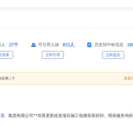
27个
855人
18
系人
可引荐人脉
历史招中标信息
即查看
立即引荐
立即监控
2
查看详
供应商
个
查看
集团有限公司**坦尾更新改造项目施工电梯安装拆卸、维保服务询