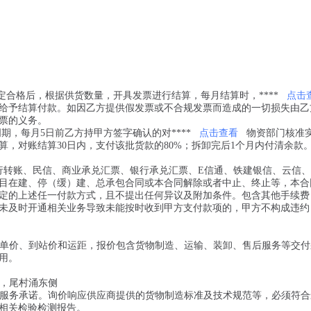
定合格后，根据供货数量，开具发票进行结算，每月结算时，****
点击
给予结算付款。如因乙方提供假发票或不合规发票而造成的一切损失由乙
票的义务。
周期，每月5日前乙方持甲方签字确认的对****
点击查看
物资部门核准
，对账结算30日内，支付该批货款的80%；拆卸完后1个月内付清余款
行转账、民信、商业承兑汇票、银行承兑汇票、E信通、铁建银信、云信
目在建、停（缓）建、总承包合同或本合同解除或者中止、终止等，本合
定的上述任一付款方式，且不提出任何异议及附加条件。包含其他手续费
未及时开通相关业务导致未能按时收到甲方支付款项的，甲方不构成违约
写明单价、到站价和运距，报价包含货物制造、运输、装卸、售后服务等交
用。
*侧，尾村涌东侧
售后服务承诺。询价响应供应商提供的货物制造标准及技术规范等，必须符
相关检验检测报告。