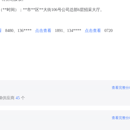
0（**时间）；**市**区**大街106号公司总部6层招采大厅。
看
8480、136****
点击查看
1891、134****
点击查看
0720
查看完整分
电梯供应商
45
个
查看完整分