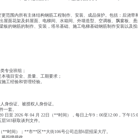
变更范围内所有主体结构钢筋工程制作、安装、成品保护。包括：后浇带
出屋面花架及斜屋面、电梯间、水箱间、外墙造型、空调板、飘窗板、悬
梁板的钢筋的制作、安装，塔吊基础、施工电梯基础钢筋制作安装以及投
各类专业班组；
足本项目安全、质量、工期要求；
程施工经验和管理经验。
责人身份证、被授权人身份证。
件一套。
日至 2026 年 04 月 22日（**时间），每日上午9：00至12:00，下午15:
五层503获取谈判文件。
0（**时间）；**市**区**大街106号公司总部6层招采大厅。
，将拒绝接收。