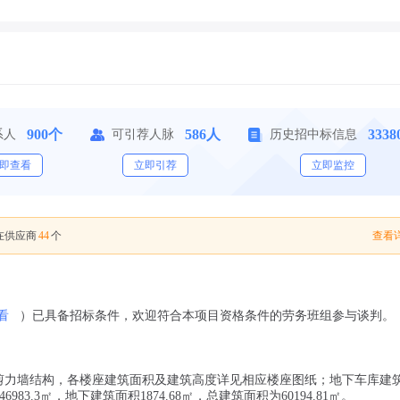
900个
586人
333
系人
可引荐人脉
历史招中标信息
即查看
立即引荐
立即监控
44
查看详
在供应商
个
看
）已具备招标条件，欢迎符合本项目资格条件的劳务班组参与谈判。
式为剪力墙结构，各楼座建筑面积及建筑高度详见相应楼座图纸；地下车库建
6983.3㎡，地下建筑面积1874.68㎡，总建筑面积为60194.81㎡。