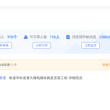
976个
716人
1266
系人
可引荐人脉
历史招中标信息
即查看
立即引荐
立即监控
11
查看详
在供应商
个
查看
铁道学科发展大楼电梯采购及安装工程 详细情况